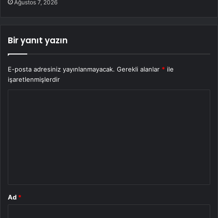
Ağustos 7, 2026
Bir yanıt yazın
E-posta adresiniz yayınlanmayacak.
Gerekli alanlar
*
ile
işaretlenmişlerdir
Y
o
r
u
m
*
Ad
*