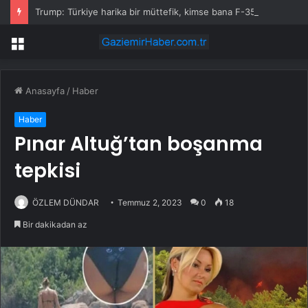
Trump: Türkiye harika bir müttefik, kimse bana F-35 satışı için ne yapmam gerektiğini söyleyemez
Menü
Anasayfa
/
Haber
Haber
Pınar Altuğ’tan boşanma
tepkisi
ÖZLEM DÜNDAR
Temmuz 2, 2023
0
18
Bir dakikadan az