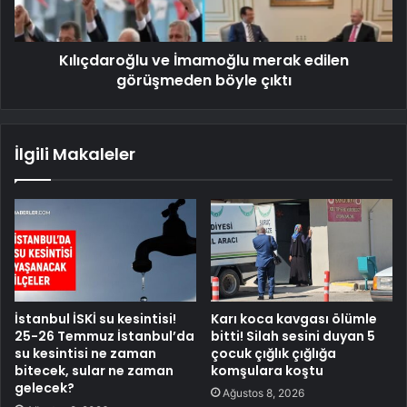
Kılıçdaroğlu ve İmamoğlu merak edilen
görüşmeden böyle çıktı
İlgili Makaleler
İstanbul İSKİ su kesintisi!
Karı koca kavgası ölümle
25-26 Temmuz İstanbul’da
bitti! Silah sesini duyan 5
su kesintisi ne zaman
çocuk çığlık çığlığa
bitecek, sular ne zaman
komşulara koştu
gelecek?
Ağustos 8, 2026