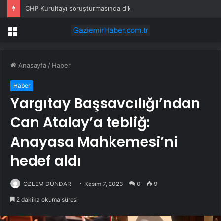
CHP Kurultayı soruşturmasında dikkat çeken ifadeler: Kızım iş için görüşmüş olabilir
Menü
Anasayfa
/
Haber
Haber
Yargıtay Başsavcılığı’ndan
Can Atalay’a tebliğ:
Anayasa Mahkemesi’ni
hedef aldı
ÖZLEM DÜNDAR
Kasım 7, 2023
0
9
2 dakika okuma süresi