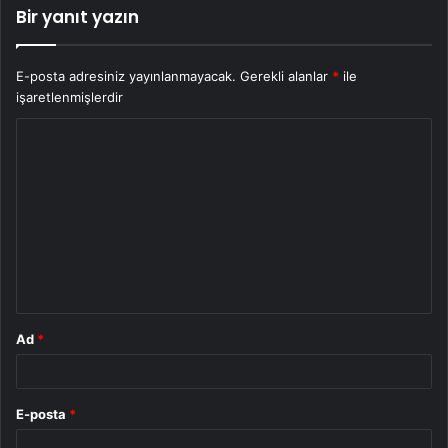
Bir yanıt yazın
E-posta adresiniz yayınlanmayacak.
Gerekli alanlar
*
ile
işaretlenmişlerdir
Y
o
r
u
m
*
Ad
*
E-posta
*