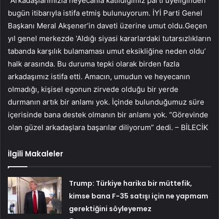
“Arkadaşlarımızla heyecanla katıldığımız parti üyeliğinden
bugün itibarıyla istifa etmiş bulunuyorum. İYİ Parti Genel
Başkanı Meral Akşener’in daveti üzerine umut oldu.Geçen
yıl genel merkezde ‘Aldığı siyasi kararlardaki tutarsızlıkların
tabanda karşılık bulamaması umut eksikliğine neden oldu’
halk arasında. Bu duruma tepki olarak birden fazla
arkadaşımız istifa etti. Amacın, umudun ve heyecanın
olmadığı, kişisel egonun zirvede olduğu bir yerde
durmanın artık bir anlamı yok. İçinde bulunduğumuz süre
içerisinde bana destek olmanın bir anlamı yok. “Görevinde
olan güzel arkadaşlara başarılar diliyorum” dedi. – BİLECİK
İlgili Makaleler
Trump: Türkiye harika bir müttefik,
kimse bana F-35 satışı için ne yapmam
gerektiğini söyleyemez