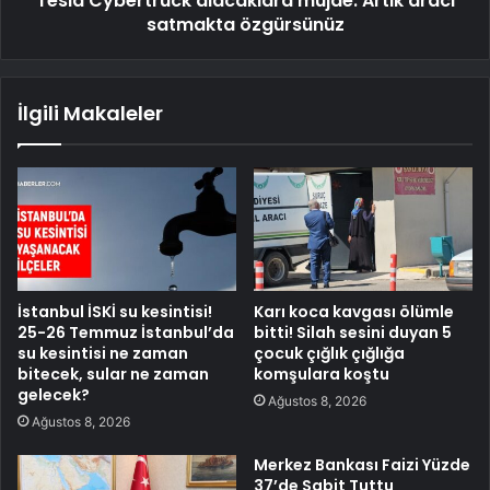
Tesla Cybertruck alacaklara müjde: Artık aracı
satmakta özgürsünüz
İlgili Makaleler
İstanbul İSKİ su kesintisi!
Karı koca kavgası ölümle
25-26 Temmuz İstanbul’da
bitti! Silah sesini duyan 5
su kesintisi ne zaman
çocuk çığlık çığlığa
bitecek, sular ne zaman
komşulara koştu
gelecek?
Ağustos 8, 2026
Ağustos 8, 2026
Merkez Bankası Faizi Yüzde
37’de Sabit Tuttu