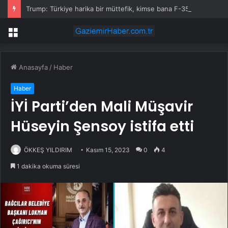
Trump: Türkiye harika bir müttefik, kimse bana F-35 satışı için ne yapmam gerektiğini söyleyemez
Menü
Anasayfa
/
Haber
Haber
İYİ Parti’den Mali Müşavir
Hüseyin Şensoy istifa etti
ÖKKEŞ YILDIRIM
Kasım 15, 2023
0
4
1 dakika okuma süresi